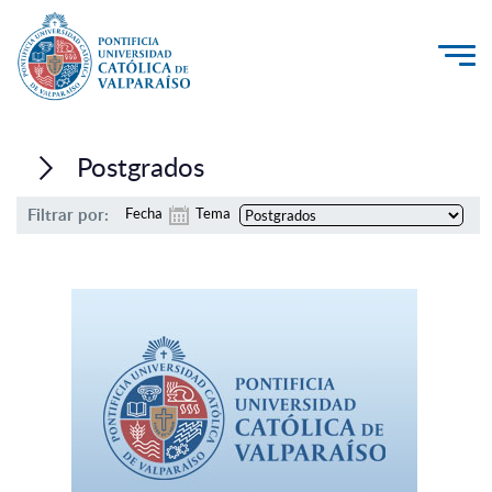
La Universidad
Postgrados
Investigación, Creación e Innovación
Filtrar por:
Fecha
Tema
PUCV Internacional
Vinculación con el Medio
Admisión
Pregrado
Postgrado
Formación Continua