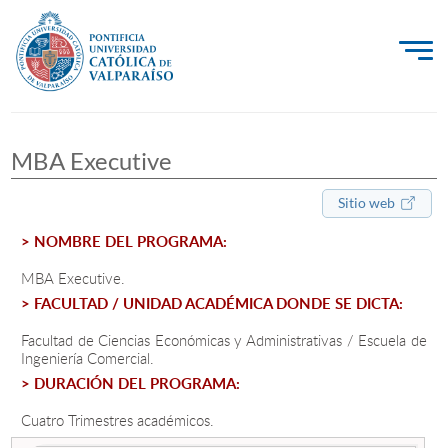
La Universidad
MBA Executive
Investigación, Creación e Innovación
PUCV Internacional
Sitio web
Vinculación con el Medio
> NOMBRE DEL PROGRAMA:
MBA Executive.
> FACULTAD / UNIDAD ACADÉMICA DONDE SE DICTA:
Admisión
Facultad de Ciencias Económicas y Administrativas / Escuela de
Ingeniería Comercial.
Pregrado
> DURACIÓN DEL PROGRAMA:
Postgrado
Cuatro Trimestres académicos.
Formación Continua