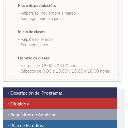
Plazo de postulación:
- Valparaíso: noviembre a marzo.
Estudiantes
- Santiago: marzo a junio.
Académicos
Inicio de clases:
Funcionarios
- Valparaíso: Marzo.
- Santiago: Junio
Alumni
Horario de clases:
- Viernes de 19.00 a 23.00 horas.
- Sábados de 9.00 a 13.00 y 15.00 a 18.00 horas.
English
Descripción del Programa:
Dirigido a:
Requisitos de Admisión:
Plan de Estudios: