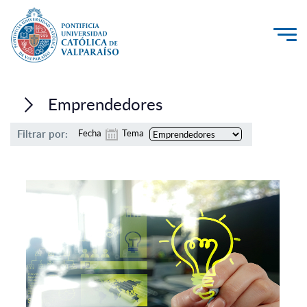
La Universidad
Emprendedores
Investigación, Creación e Innovación
Filtrar por:
Fecha
Tema
PUCV Internacional
Vinculación con el Medio
Admisión
Pregrado
Postgrado
Formación Continua