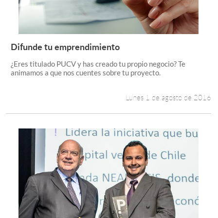
Estudiantes
Académicos
Difunde tu emprendimiento
Leer más +
Funcionarios
¿Eres titulado PUCV y has creado tu propio negocio? Te
animamos a que nos cuentes sobre tu proyecto.
Alumni
Lunes 1 de agosto de 2016
English