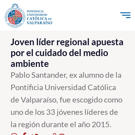
Click acá para ir directamente al contenido
La Universidad
Joven líder regional apuesta
por el cuidado del medio
Investigación, Creación e Innovación
ambiente
PUCV Internacional
Vinculación con el Medio
Pablo Santander, ex alumno de la
Pontificia Universidad Católica
Admisión
de Valparaíso, fue escogido como
Pregrado
uno de los 33 jóvenes líderes de
Postgrado
la región durante el año 2015.
Formación Continua