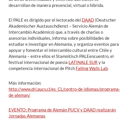
desarrollan de manera presencial, virtual o híbrida.
El PALE es dirigido por el lectorado del
DAAD
(D
eutscher
A
kademischer
A
ustausch
d
ienst –
Servicio Alemán de
Intercambio Académico
) que, a través de charlas o
asesorías individuales, informa sobre posibilidades de
estudiar e investigar en Alemania, y organiza eventos para
apoyar y fomentar el intercambio cultural entre Chile y
Alemania – entre ellos el
Stammtisch
PALEencuentro, el
festival internacional de poesía
LATINALE SUR
y la
competencia internacional de Pitch
Falling Walls Lab
.
Más información:
http://www.dri.pucv.cl/es_CL/centro-de-idiomas/programa-
de-aleman/
EVENTO: Programa de Alemán PUCV y DAAD realizarán
Jornadas Alemanas