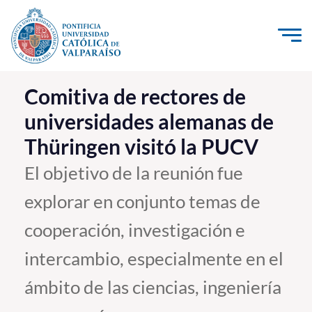
Click acá para ir directamente al contenido
La Universidad
Comitiva de rectores de
universidades alemanas de
Investigación, Creación e Innovación
Thüringen visitó la PUCV
PUCV Internacional
Vinculación con el Medio
El objetivo de la reunión fue
explorar en conjunto temas de
Admisión
cooperación, investigación e
Pregrado
intercambio, especialmente en el
Postgrado
ámbito de las ciencias, ingeniería
Formación Continua