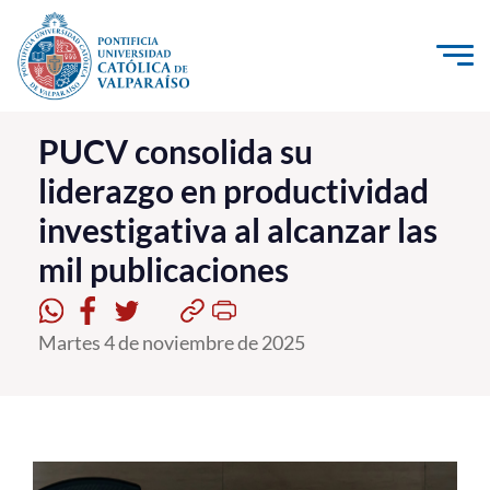
Click acá para ir directamente al contenido
La Universidad
PUCV consolida su
liderazgo en productividad
Investigación, Creación e Innovación
investigativa al alcanzar las
PUCV Internacional
mil publicaciones
Vinculación con el Medio
Admisión
Martes 4 de noviembre de 2025
Pregrado
Postgrado
Formación Continua