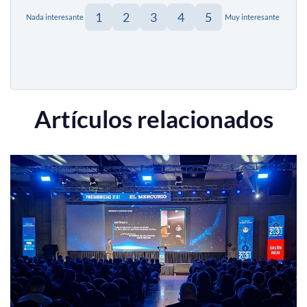
1
2
3
4
5
Nada interesante
Muy interesante
Artículos relacionados