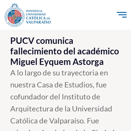
Click acá para ir directamente al contenido
La Universidad
PUCV comunica
fallecimiento del académico
Investigación, Creación e Innovación
Miguel Eyquem Astorga
PUCV Internacional
Vinculación con el Medio
A lo largo de su trayectoria en
nuestra Casa de Estudios, fue
Admisión
cofundador del Instituto de
Pregrado
Arquitectura de la Universidad
Postgrado
Católica de Valparaíso. Fue
Formación Continua