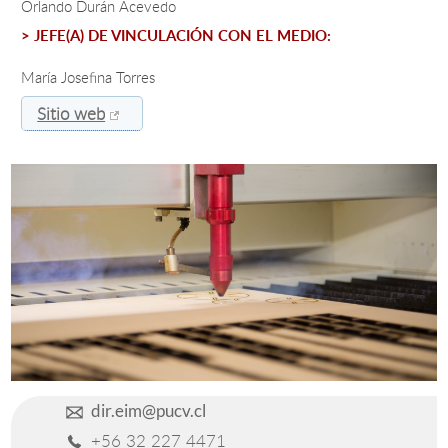
Orlando Durán Acevedo
> JEFE(A) DE VINCULACIÓN CON EL MEDIO:
Estudiantes
María Josefina Torres
Académicos
Sitio web
Funcionarios
Alumni
English
dir.eim@pucv.cl
+56 32 227 4471