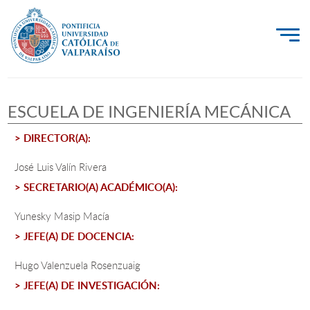
La Universidad
ESCUELA DE INGENIERÍA MECÁNICA
Investigación, Creación e Innovación
> DIRECTOR(A):
PUCV Internacional
Vinculación con el Medio
José Luis Valín Rivera
> SECRETARIO(A) ACADÉMICO(A):
Admisión
Yunesky Masip Macía
> JEFE(A) DE DOCENCIA:
Pregrado
Hugo Valenzuela Rosenzuaig
Postgrado
> JEFE(A) DE INVESTIGACIÓN:
Formación Continua