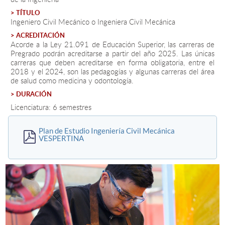
> TÍTULO
Ingeniero Civil Mecánico o Ingeniera Civil Mecánica
Estudiantes
> ACREDITACIÓN
Acorde a la Ley 21.091 de Educación Superior, las carreras de
Académicos
Pregrado podrán acreditarse a partir del año 2025. Las únicas
carreras que deben acreditarse en forma obligatoria, entre el
Funcionarios
2018 y el 2024, son las pedagogías y algunas carreras del área
de salud como medicina y odontología.
Alumni
> DURACIÓN
Licenciatura: 6 semestres
English
Plan de Estudio Ingeniería Civil Mecánica
VESPERTINA