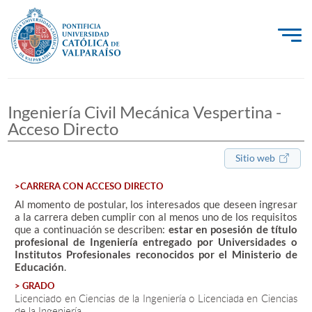
La Universidad
Ingeniería Civil Mecánica Vespertina -
Investigación, Creación e Innovación
Acceso Directo
PUCV Internacional
Sitio web
Vinculación con el Medio
>CARRERA CON ACCESO DIRECTO
Al momento de postular, los interesados que deseen ingresar
Admisión
a la carrera deben cumplir con al menos uno de los requisitos
que a continuación se describen:
estar en posesión de título
profesional de Ingeniería
entregado por
Universidades o
Pregrado
Institutos Profesionales reconocidos por el Ministerio de
Educación
.
Postgrado
> GRADO
Licenciado en Ciencias de la Ingeniería o Licenciada en Ciencias
Formación Continua
de la Ingeniería