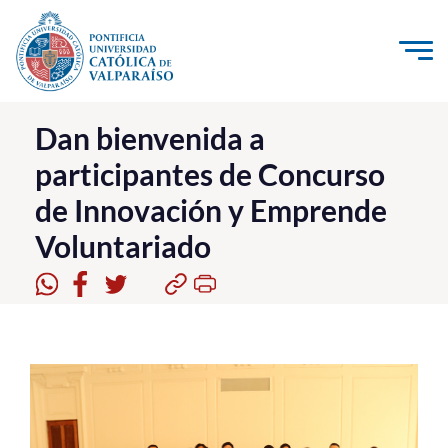
Click acá para ir directamente al contenido
La Universidad
Dan bienvenida a
participantes de Concurso
Investigación, Creación e Innovación
de Innovación y Emprende
PUCV Internacional
Voluntariado
Vinculación con el Medio
Admisión
Pregrado
Postgrado
Formación Continua