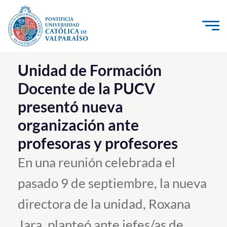
Click acá para ir directamente al contenido
La Universidad
Unidad de Formación
Docente de la PUCV
Investigación, Creación e Innovación
presentó nueva
PUCV Internacional
organización ante
Vinculación con el Medio
profesoras y profesores
Admisión
En una reunión celebrada el
pasado 9 de septiembre, la nueva
Pregrado
directora de la unidad, Roxana
Postgrado
Formación Continua
Jara, planteó ante jefes/as de