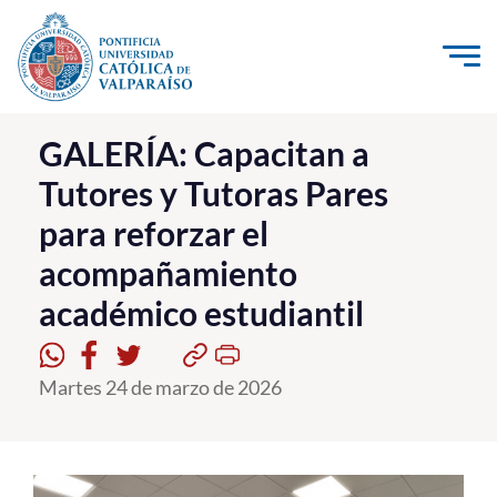
Click acá para ir directamente al contenido
La Universidad
GALERÍA: Capacitan a
Tutores y Tutoras Pares
Investigación, Creación e Innovación
para reforzar el
PUCV Internacional
acompañamiento
Vinculación con el Medio
académico estudiantil
Admisión
Martes 24 de marzo de 2026
Pregrado
Postgrado
Formación Continua