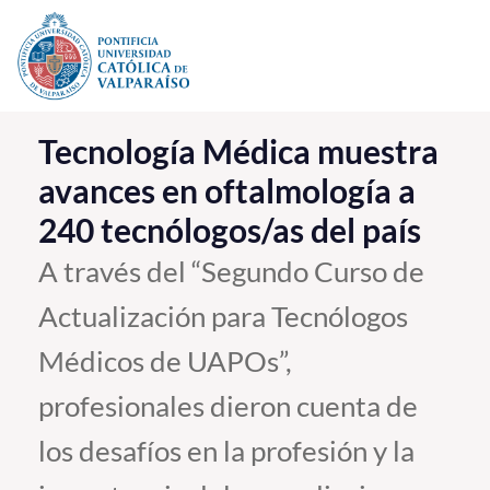
Click acá para ir directamente al contenido
La Universidad
Tecnología Médica muestra
avances en oftalmología a
Investigación, Creación e Innovación
240 tecnólogos/as del país
PUCV Internacional
Vinculación con el Medio
A través del “Segundo Curso de
Actualización para Tecnólogos
Admisión
Médicos de UAPOs”,
Pregrado
profesionales dieron cuenta de
Postgrado
los desafíos en la profesión y la
Formación Continua