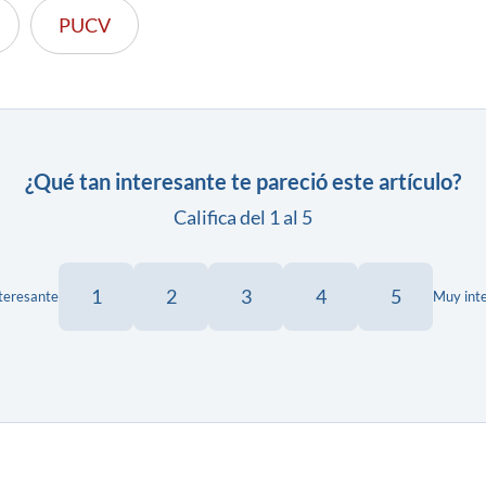
PUCV
¿Qué tan interesante te pareció este artículo?
Califica del 1 al 5
1
2
3
4
5
teresante
Muy int