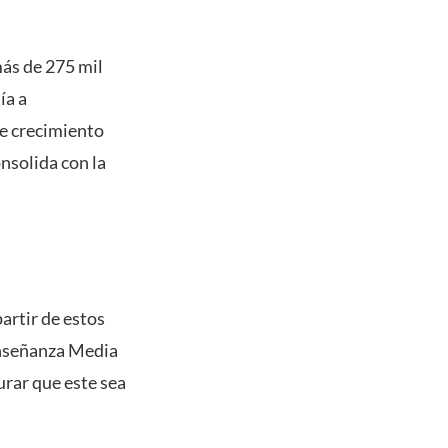
ás de 275 mil
ía a
te crecimiento
nsolida con la
artir de estos
 Enseñanza Media
rar que este sea