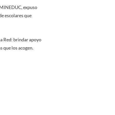
da MINEDUC, expuso
de escolares que
la Red: brindar apoyo
s que los acogen.