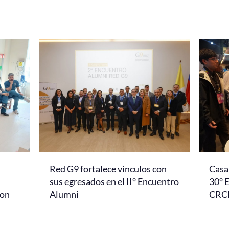
Red G9 fortalece vínculos con
Casa 
l
sus egresados en el II° Encuentro
30° 
con
Alumni
CRC