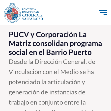
Click acá para ir directamente al contenido
La Universidad
PUCV y Corporación La
Matriz consolidan programa
Investigación, Creación e Innovación
social en el Barrio Puerto
PUCV Internacional
Vinculación con el Medio
Desde la Dirección General. de
Vinculación con el Medio se ha
Admisión
potenciado la articulación y
Pregrado
generación de instancias de
Postgrado
trabajo en conjunto entre la
Formación Continua