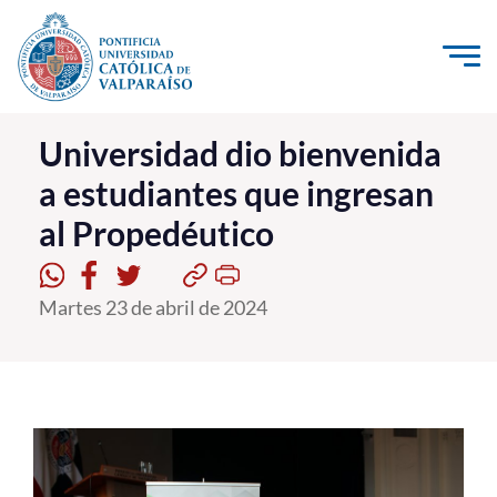
Click acá para ir directamente al contenido
La Universidad
Universidad dio bienvenida
a estudiantes que ingresan
Investigación, Creación e Innovación
al Propedéutico
PUCV Internacional
Vinculación con el Medio
Martes 23 de abril de 2024
Admisión
Pregrado
Postgrado
Formación Continua