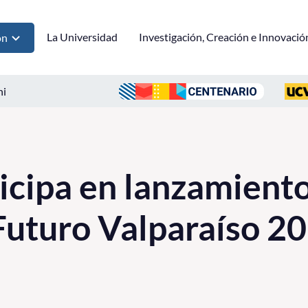
La Universidad
Investigación, Creación e Innovació
ón
ni
cipa en lanzamient
uturo Valparaíso 2