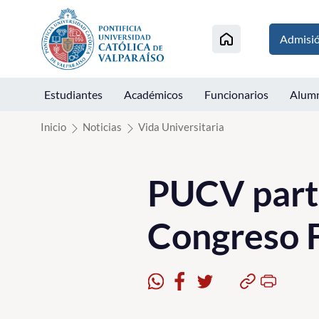
Click acá para ir directamente al contenido
Admisi
Estudiantes
Académicos
Funcionarios
Alum
Inicio
Noticias
Vida Universitaria
PUCV parti
Congreso F