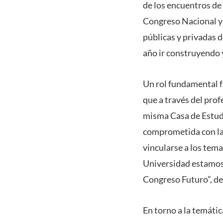
de los encuentros de
Congreso Nacional y 
públicas y privadas 
año ir construyendo 
Un rol fundamental fu
que a través del prof
misma Casa de Estudi
comprometida con la
vincularse a los tem
Universidad estamos 
Congreso Futuro”, de
En torno a la temáti