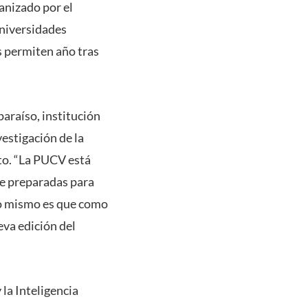
anizado por el
universidades
s permiten año tras
paraíso, institución
vestigación de la
to. “La PUCV está
e preparadas para
 lo mismo es que como
va edición del
la Inteligencia