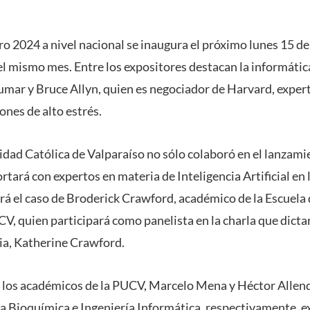
ro 2024 a nivel nacional se inaugura el próximo lunes 15 de
del mismo mes. Entre los expositores destacan la informát
ar y Bruce Allyn, quien es negociador de Harvard, expert
ones de alto estrés.
sidad Católica de Valparaíso no sólo colaboró en el lanzam
tará con expertos en materia de Inteligencia Artificial en l
erá el caso de Broderick Crawford, académico de la Escuela 
V, quien participará como panelista en la charla que dicta
cia, Katherine Crawford.
los académicos de la PUCV, Marcelo Mena y Héctor Allend
ía Bioquímica e Ingeniería Informática, respectivamente, e