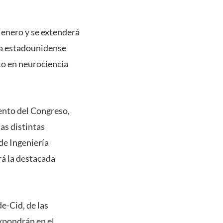
 enero y se extenderá
ica estadounidense
o en neurociencia
iento del Congreso,
as distintas
de Ingeniería
rá la destacada
e-Cid, de las
xpondrán en el