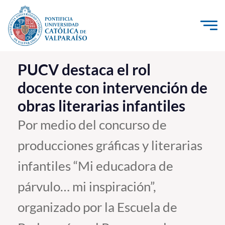
Click acá para ir directamente al contenido
La Universidad
PUCV destaca el rol
docente con intervención de
Investigación, Creación e Innovación
obras literarias infantiles
PUCV Internacional
Vinculación con el Medio
Por medio del concurso de
producciones gráficas y literarias
Admisión
infantiles “Mi educadora de
Pregrado
párvulo… mi inspiración”,
Postgrado
organizado por la Escuela de
Formación Continua