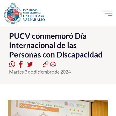
Click acá para ir directamente al contenido
La Universidad
PUCV conmemoró Día
Internacional de las
Investigación, Creación e Innovación
Personas con Discapacidad
PUCV Internacional
Vinculación con el Medio
Martes 3 de diciembre de 2024
Admisión
Pregrado
Postgrado
Formación Continua