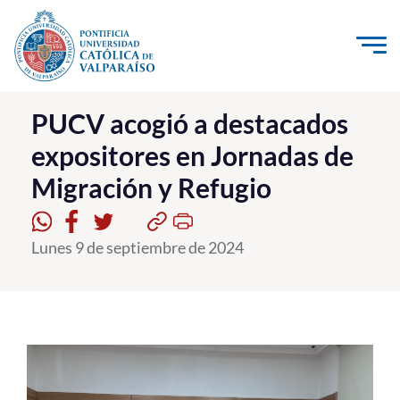
Click acá para ir directamente al contenido
La Universidad
PUCV acogió a destacados
expositores en Jornadas de
Investigación, Creación e Innovación
Migración y Refugio
PUCV Internacional
Vinculación con el Medio
Lunes 9 de septiembre de 2024
Admisión
Pregrado
Postgrado
Formación Continua