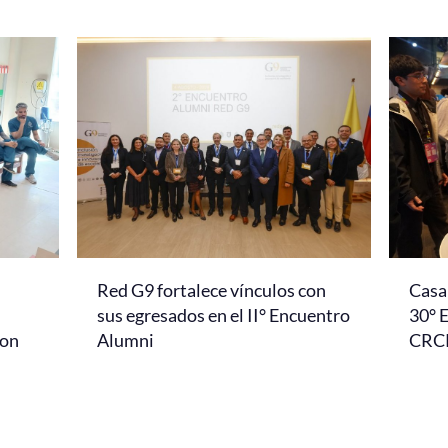
Red G9 fortalece vínculos con
Casa 
l
sus egresados en el II° Encuentro
30° 
con
Alumni
CRC