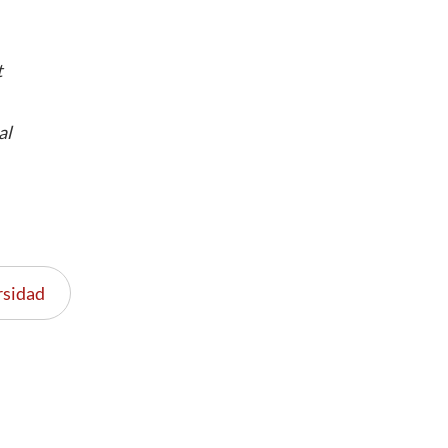
t
al
rsidad