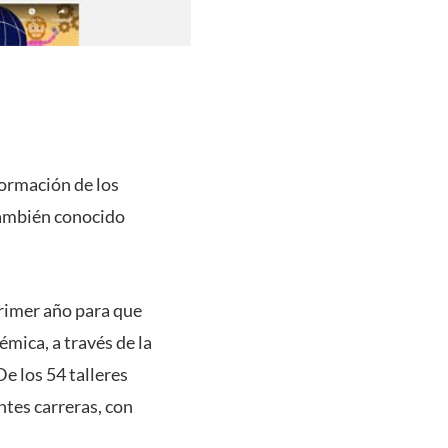
formación de los
 también conocido
primer año para que
mica, a través de la
De los 54 talleres
ntes carreras, con