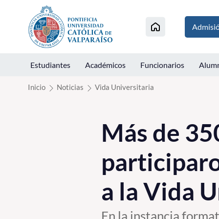
Click acá para ir directamente al contenido
Admisi
Estudiantes
Académicos
Funcionarios
Alum
Inicio
Noticias
Vida Universitaria
Más de 350
participar
a la Vida U
En la instancia forma