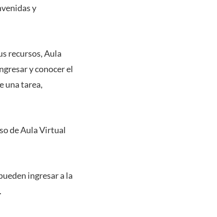
nvenidas y
us recursos, Aula
ngresar y conocer el
e una tarea,
so de Aula Virtual
pueden ingresar a la
.