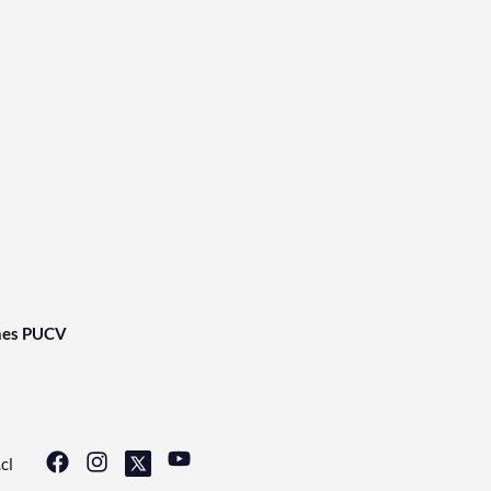
nes PUCV
cl