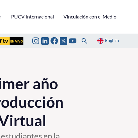
n
PUCV Internacional
Vinculación con el Medio
English
imer año
troducción
 Virtual
 estudiantes en la