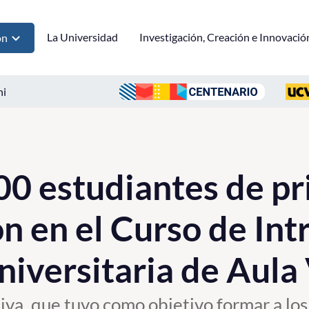
La Universidad
Investigación, Creación e Innovació
ón
ni
0 estudiantes de pr
on en el Curso de In
niversitaria de Aula
tiva, que tuvo como objetivo formar a los