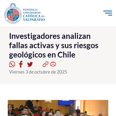
Click acá para ir directamente al contenido
La Universidad
Investigadores analizan
fallas activas y sus riesgos
Investigación, Creación e Innovación
geológicos en Chile
PUCV Internacional
Vinculación con el Medio
Viernes 3 de octubre de 2025
Admisión
Pregrado
Postgrado
Formación Continua