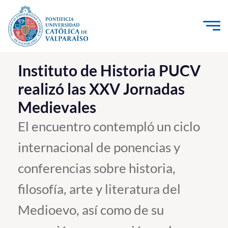
Click acá para ir directamente al contenido
La Universidad
Instituto de Historia PUCV
realizó las XXV Jornadas
Investigación, Creación e Innovación
Medievales
PUCV Internacional
Vinculación con el Medio
El encuentro contempló un ciclo
internacional de ponencias y
Admisión
conferencias sobre historia,
Pregrado
filosofía, arte y literatura del
Postgrado
Medioevo, así como de su
Formación Continua