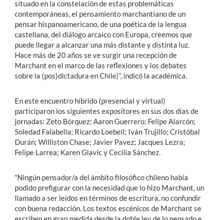
situado en la constelación de estas problemáticas
contemporáneas, el pensamiento marchantiano de un
pensar hispanoamericano, de una poética de la lengua
castellana, del diálogo arcaico con Europa, creemos que
puede llegar a alcanzar una más distante y distinta luz.
Hace más de 20 años se ve surgir una recepción de
Marchant en el marco de las reflexiones y los debates
sobre la (pos)dictadura en Chile)”, indicó la académica.
En este encuentro híbrido (presencial y virtual)
participaron los siguientes expositores en sus dos días de
jornadas: Zeto Bórquez; Aaron Guerrero; Felipe Alarcón;
Soledad Falabella; Ricardo Loebell; Iván Trujillo; Cristóbal
Durán; Williston Chase; Javier Pavez; Jacques Lezra;
Felipe Larrea; Karen Glavic y Cecilia Sánchez.
“Ningún pensador/a del ámbito filosófico chileno había
podido prefigurar con la necesidad que lo hizo Marchant, un
llamado a ser leídos en términos de escritura, no confundir
con buena redacción. Los textos escénicos de Marchant se
escriben en gran medida desde la doble ley de lo pensado e