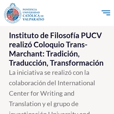
Click acá para ir directamente al contenido
La Universidad
Instituto de Filosofía PUCV
realizó Coloquio Trans-
Investigación, Creación e Innovación
Marchant: Tradición,
PUCV Internacional
Traducción, Transformación
Vinculación con el Medio
La iniciativa se realizó con la
Admisión
colaboración del International
Pregrado
Center for Writing and
Postgrado
Translation y el grupo de
Formación Continua