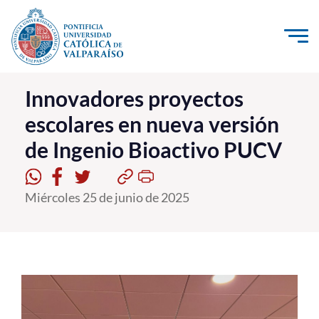
Click acá para ir directamente al contenido
La Universidad
Innovadores proyectos
escolares en nueva versión
Investigación, Creación e Innovación
de Ingenio Bioactivo PUCV
PUCV Internacional
Vinculación con el Medio
Miércoles 25 de junio de 2025
Admisión
Pregrado
Postgrado
Formación Continua