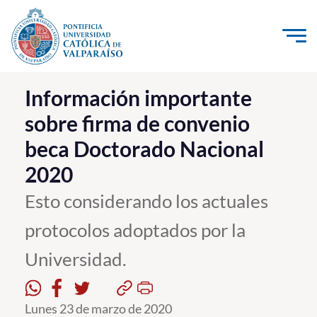
Click acá para ir directamente al contenido
La Universidad
Información importante
sobre firma de convenio
Investigación, Creación e Innovación
beca Doctorado Nacional
PUCV Internacional
2020
Vinculación con el Medio
Esto considerando los actuales
Admisión
protocolos adoptados por la
Pregrado
Universidad.
Postgrado
Lunes 23 de marzo de 2020
Formación Continua