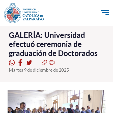
Click acá para ir directamente al contenido
La Universidad
GALERÍA: Universidad
efectuó ceremonia de
Investigación, Creación e Innovación
graduación de Doctorados
PUCV Internacional
Vinculación con el Medio
Martes 9 de diciembre de 2025
Admisión
Pregrado
Postgrado
Formación Continua