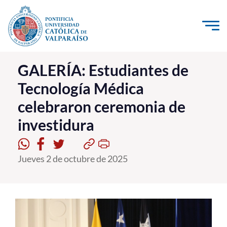
Click acá para ir directamente al contenido
La Universidad
GALERÍA: Estudiantes de
Tecnología Médica
Investigación, Creación e Innovación
celebraron ceremonia de
PUCV Internacional
investidura
Vinculación con el Medio
Admisión
Jueves 2 de octubre de 2025
Pregrado
Postgrado
Formación Continua