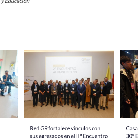
a y Educación
Red G9 fortalece vínculos con
Casa 
l
sus egresados en el II° Encuentro
30° 