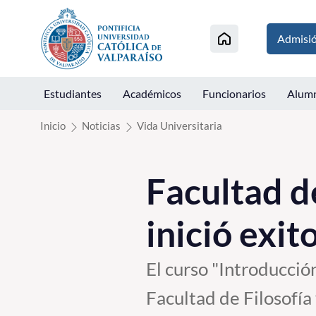
Click acá para ir directamente al contenido
Admisi
Estudiantes
Académicos
Funcionarios
Alum
Inicio
Noticias
Vida Universitaria
Facultad d
inició exi
El curso "Introducció
Facultad de Filosofía