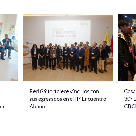
Red G9 fortalece vínculos con
Casa 
l
sus egresados en el II° Encuentro
30° 
con
Alumni
CRC