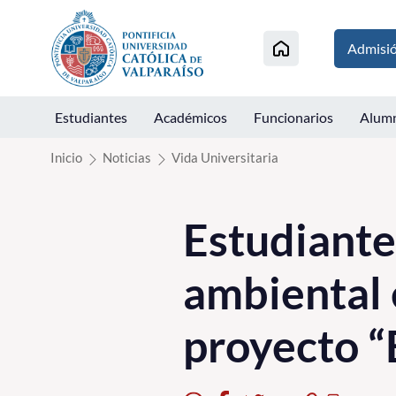
Click acá para ir directamente al contenido
Admisi
Estudiantes
Académicos
Funcionarios
Alum
Inicio
Noticias
Vida Universitaria
Estudiant
ambiental 
proyecto 