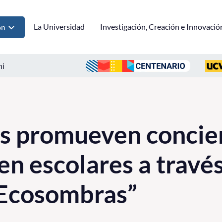
La Universidad
Investigación, Creación e Innovació
ón
ni
es promueven concie
en escolares a través
“Ecosombras”