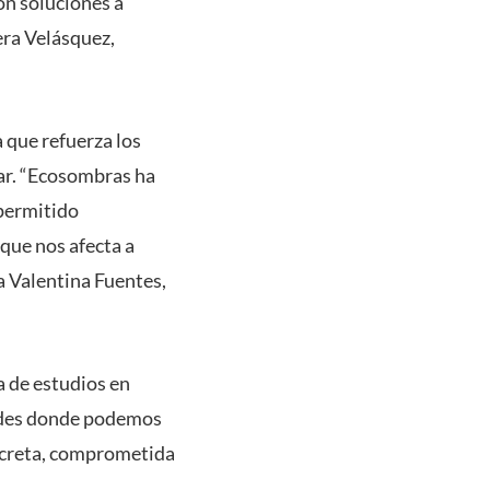
on soluciones a
era Velásquez,
 que refuerza los
iar. “Ecosombras ha
 permitido
que nos afecta a
a Valentina Fuentes,
sa de estudios en
dades donde podemos
ncreta, comprometida