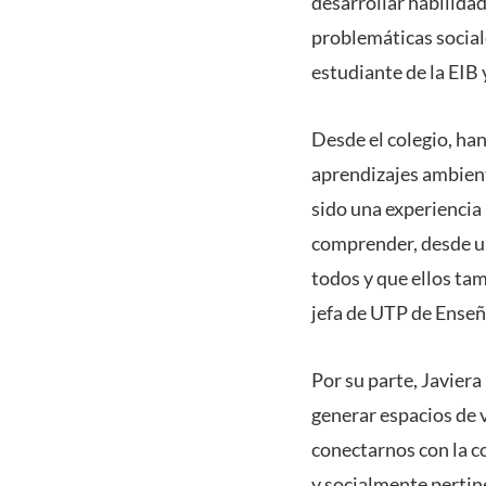
desarrollar habilida
problemáticas social
estudiante de la EIB 
Desde el colegio, ha
aprendizajes ambient
sido una experiencia 
comprender, desde un
todos y que ellos ta
jefa de UTP de Enseñ
Por su parte, Javiera
generar espacios de
conectarnos con la 
y socialmente pertin