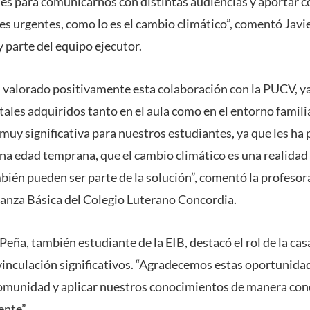
des para comunicarnos con distintas audiencias y aportar c
es urgentes, como lo es el cambio climático”, comentó Javi
y parte del equipo ejecutor.
n valorado positivamente esta colaboración con la PUCV, ya
ales adquiridos tanto en el aula como en el entorno famil
muy significativa para nuestros estudiantes, ya que les ha
a edad temprana, que el cambio climático es una realidad 
mbién pueden ser parte de la solución”, comentó la profesor
anza Básica del Colegio Luterano Concordia.
 Peña, también estudiante de la EIB, destacó el rol de la ca
 vinculación significativos. “Agradecemos estas oportuni
comunidad y aplicar nuestros conocimientos de manera co
ente”.