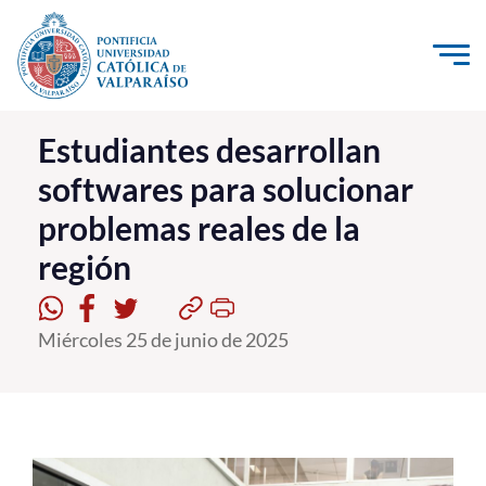
Click acá para ir directamente al contenido
La Universidad
Estudiantes desarrollan
softwares para solucionar
Investigación, Creación e Innovación
problemas reales de la
PUCV Internacional
región
Vinculación con el Medio
Admisión
Miércoles 25 de junio de 2025
Pregrado
Postgrado
Formación Continua