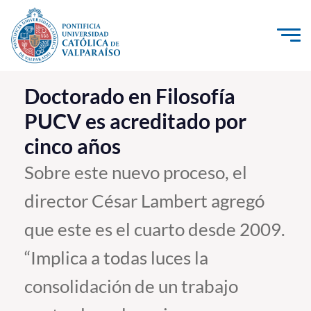
Click acá para ir directamente al contenido
La Universidad
Doctorado en Filosofía
PUCV es acreditado por
Investigación, Creación e Innovación
cinco años
PUCV Internacional
Vinculación con el Medio
Sobre este nuevo proceso, el
director César Lambert agregó
Admisión
que este es el cuarto desde 2009.
Pregrado
“Implica a todas luces la
Postgrado
consolidación de un trabajo
Formación Continua