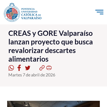
Click acá para ir directamente al contenido
La Universidad
CREAS y GORE Valparaíso
lanzan proyecto que busca
Investigación, Creación e Innovación
revalorizar descartes
PUCV Internacional
alimentarios
Vinculación con el Medio
Admisión
Martes 7 de abril de 2026
Pregrado
Postgrado
Formación Continua