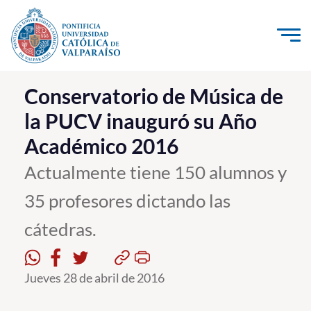
Click acá para ir directamente al contenido
La Universidad
Conservatorio de Música de
la PUCV inauguró su Año
Investigación, Creación e Innovación
Académico 2016
PUCV Internacional
Vinculación con el Medio
Actualmente tiene 150 alumnos y
35 profesores dictando las
Admisión
cátedras.
Pregrado
Postgrado
Jueves 28 de abril de 2016
Formación Continua