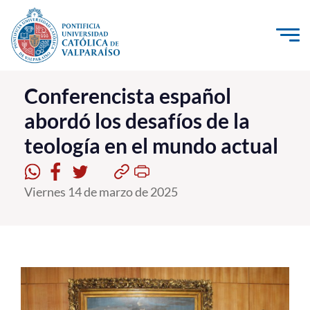
Click acá para ir directamente al contenido
La Universidad
Conferencista español
abordó los desafíos de la
Investigación, Creación e Innovación
teología en el mundo actual
PUCV Internacional
Vinculación con el Medio
Viernes 14 de marzo de 2025
Admisión
Pregrado
Postgrado
Formación Continua