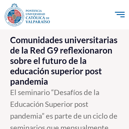
Click acá para ir directamente al contenido
La Universidad
Comunidades universitarias
de la Red G9 reflexionaron
Investigación, Creación e Innovación
sobre el futuro de la
PUCV Internacional
educación superior post
Vinculación con el Medio
pandemia
Admisión
El seminario “Desafíos de la
Educación Superior post
Pregrado
pandemia” es parte de un ciclo de
Postgrado
Formación Continua
seminarios que mensualmente