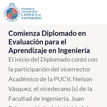
Click acá para ir directamente al contenido
La Universidad
Comienza Diplomado en
Evaluación para el
Investigación, Creación e Innovación
Aprendizaje en Ingeniería
PUCV Internacional
Vinculación con el Medio
El inicio del Diplomado contó con
la participación del vicerrector
Admisión
Académico de la PUCV, Nelson
Pregrado
Vásquez, el vicedecano (s) de la
Postgrado
Facultad de Ingeniería, Juan
Formación Continua