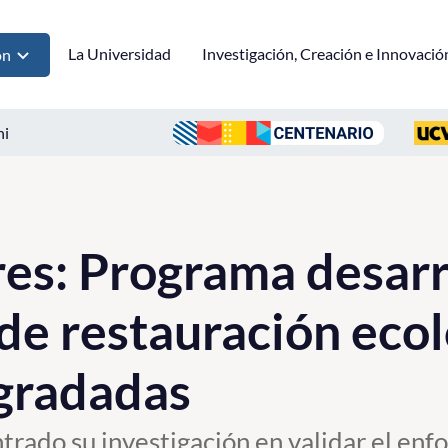
La Universidad
Investigación, Creación e Innovació
ón
ni
es: Programa desarr
 de restauración eco
gradadas
trado su investigación en validar el en