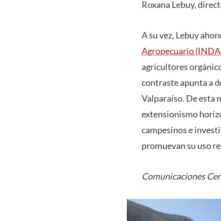
Roxana Lebuy, direct
A su vez, Lebuy ahond
Agropecuario (INDA
agricultores orgánic
contraste apunta a de
Valparaíso. De esta 
extensionismo horizo
campesinos e investi
promuevan su uso re
Comunicaciones Cen