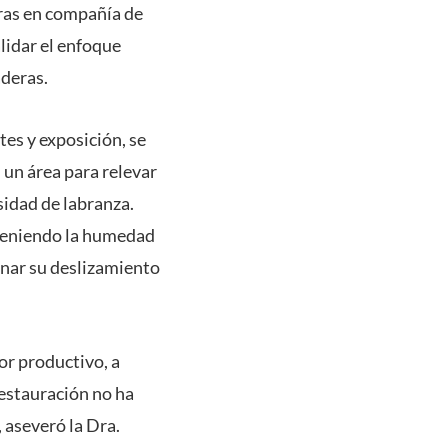
eras en compañía de
lidar el enfoque
aderas.
es y exposición, se
 un área para relevar
sidad de labranza.
nteniendo la humedad
frenar su deslizamiento
lor productivo, a
restauración no ha
 aseveró la Dra.