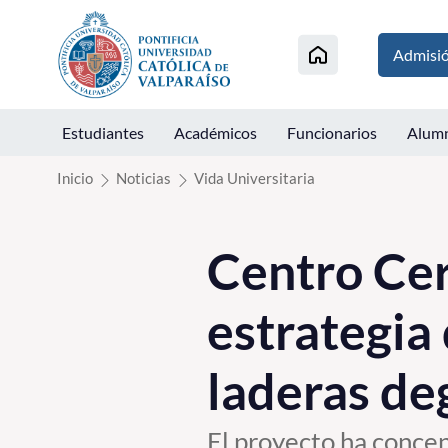
Click acá para ir directamente al contenido
Admisi
Estudiantes
Académicos
Funcionarios
Alum
Inicio
Noticias
Vida Universitaria
Centro Cer
estrategia
laderas de
El proyecto ha concen