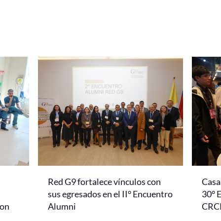
Red G9 fortalece vínculos con
Casa 
l
sus egresados en el II° Encuentro
30° 
con
Alumni
CRC