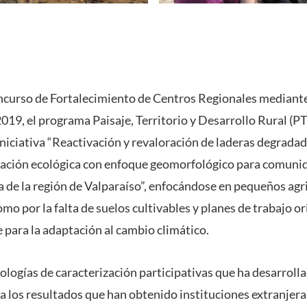
oncurso de Fortalecimiento de Centros Regionales mediant
2019, el programa Paisaje, Territorio y Desarrollo Rural (
 iniciativa “Reactivación y revaloración de laderas degrad
ración ecológica con enfoque geomorfológico para comunid
ta de la región de Valparaíso”, enfocándose en pequeños agr
omo por la falta de suelos cultivables y planes de trabajo o
 para la adaptación al cambio climático.
dologías de caracterización participativas que ha desarroll
a los resultados que han obtenido instituciones extranjer