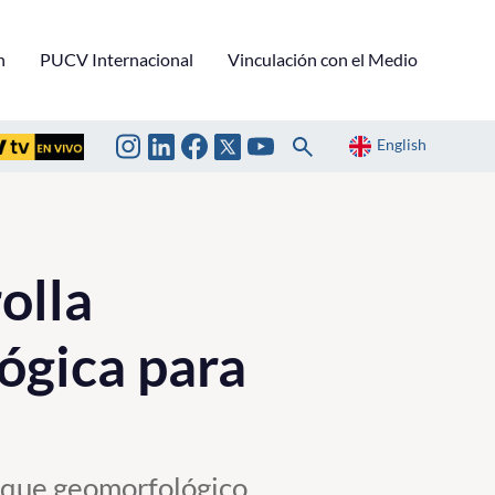
n
PUCV Internacional
Vinculación con el Medio
English
olla
lógica para
foque geomorfológico