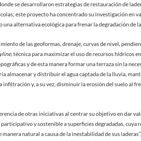
onde se desarrollaron estrategias de restauración de lad
colas; este proyecto ha concentrado su investigación en va
una alternativa ecológica para frenar la degradación de l
miento de las geoformas, drenaje, curvas de nivel, pendient
yline
, técnica para maximizar el uso de recursos hídricos en
opográficas y de esta manera formar una terraza sin la nece
ía almacenar y distribuir el agua captada de la lluvia, ma
la infiltración y, a su vez, disminuir la erosión del suelo al 
erencia de otras iniciativas al centrar su objetivo en dar va
participativo y sostenible a superficies degradadas, cuya 
 manera natural a causa de la inestabilidad de sus laderas”,