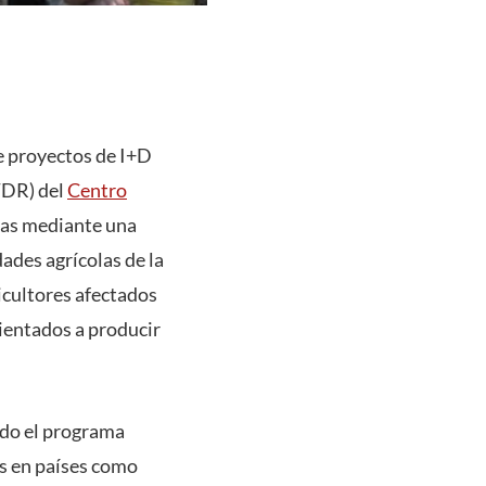
e proyectos de I+D
PTDR) del
Centro
adas mediante una
ades agrícolas de la
icultores afectados
rientados a producir
ado el programa
as en países como