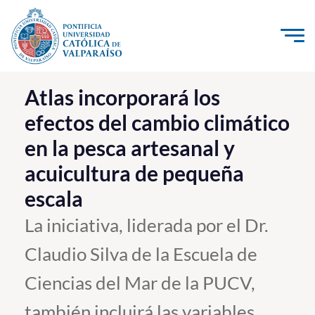
Click acá para ir directamente al contenido
La Universidad
Atlas incorporará los
efectos del cambio climático
Investigación, Creación e Innovación
en la pesca artesanal y
PUCV Internacional
acuicultura de pequeña
Vinculación con el Medio
escala
Admisión
La iniciativa, liderada por el Dr.
Claudio Silva de la Escuela de
Pregrado
Ciencias del Mar de la PUCV,
Postgrado
Formación Continua
también incluirá las variables