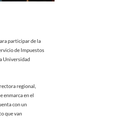
ra participar de la
ervicio de Impuestos
ia Universidad
irectora regional,
se enmarca en el
cuenta con un
to que van