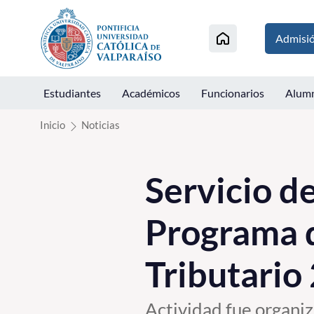
Click acá para ir directamente al contenido
Admisi
Estudiantes
Académicos
Funcionarios
Alum
Inicio
Noticias
Servicio d
Programa 
Tributario
Actividad fue organiz