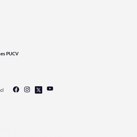
nes PUCV
cl