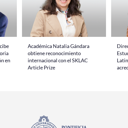
cibe
Académica Natalia Gándara
Dire
oria
obtiene reconocimiento
Estud
ón en
internacional con el SKLAC
Lati
Article Prize
acred