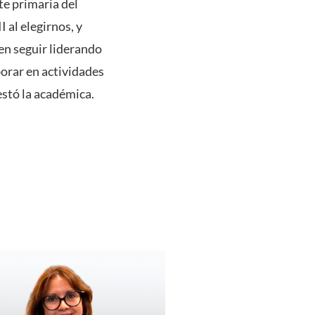
te primaria del
 al elegirnos, y
en seguir liderando
borar en actividades
estó la académica.