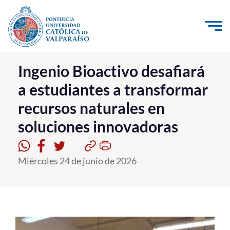
Click acá para ir directamente al contenido
La Universidad
Ingenio Bioactivo desafiará
a estudiantes a transformar
Investigación, Creación e Innovación
recursos naturales en
PUCV Internacional
soluciones innovadoras
Vinculación con el Medio
Admisión
Miércoles 24 de junio de 2026
Pregrado
Postgrado
Formación Continua