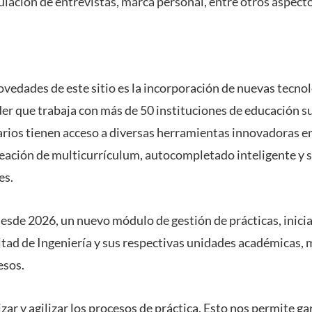
ulación de entrevistas, marca personal, entre otros aspecto
ovedades de este sitio es la incorporación de nuevas tecno
der que trabaja con más de 50 instituciones de educación su
arios tienen acceso a diversas herramientas innovadoras ent
reación de multicurrículum, autocompletado inteligente y 
es.
 desde 2026, un nuevo módulo de gestión de prácticas, inici
ltad de Ingeniería y sus respectivas unidades académicas,
esos.
r y agilizar los procesos de práctica. Esto nos permite gar