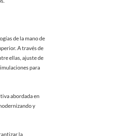
s.
logías de la mano de
perior. A través de
re ellas, ajuste de
simulaciones para
ativa abordada en
 modernizando y
antizar la