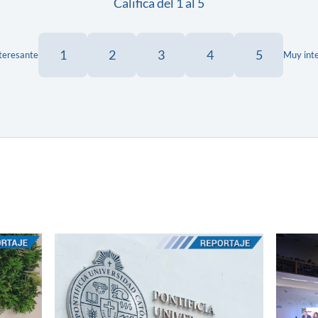
Califica del 1 al 5
1
2
3
4
5
teresante
Muy int