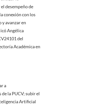
ar el desempeño de
la conexión con los
o y avanzar en
licó Angélica
UCV24101 del
rectoría Académica en
ar a
s de la PUCV; subir el
eligencia Artificial