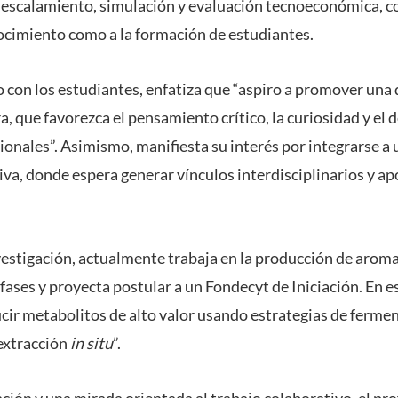
 escalamiento, simulación y evaluación tecnoeconómica, c
ocimiento como a la formación de estudiantes.
o con los estudiantes, enfatiza que “aspiro a promover una
, que favorezca el pensamiento crítico, la curiosidad y el 
onales”. Asimismo, manifiesta su interés por integrarse 
va, donde espera generar vínculos interdisciplinarios y ap
nvestigación, actualmente trabaja en la producción de aro
ases y proyecta postular a un Fondecyt de Iniciación. En es
ucir metabolitos de alto valor usando estrategias de ferm
extracción
in situ
”.
ción y una mirada orientada al trabajo colaborativo, el pr