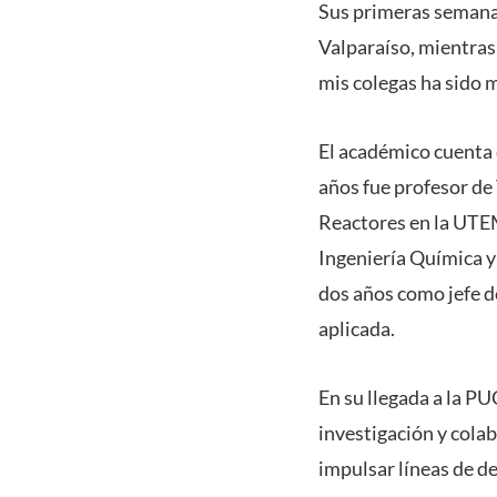
Sus primeras semanas
Valparaíso, mientras 
mis colegas ha sido m
El académico cuenta 
años fue profesor de
Reactores en la UTEM
Ingeniería Química 
dos años como jefe de
aplicada.
En su llegada a la P
investigación y cola
impulsar líneas de d