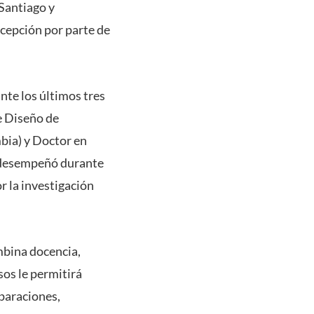
Santiago y
ecepción por parte de
nte los últimos tres
e Diseño de
bia) y Doctor en
e desempeñó durante
r la investigación
mbina docencia,
sos le permitirá
eparaciones,