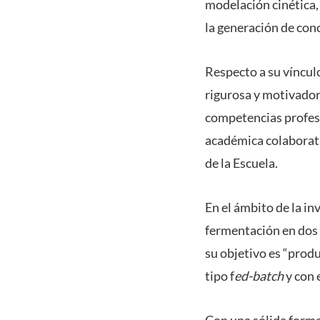
modelación cinética,
la generación de con
Respecto a su víncul
rigurosa y motivadora
competencias profesi
académica colaborati
de la Escuela.
En el ámbito de la i
fermentación en dos f
su objetivo es “prod
tipo f
ed-batch
y con 
Con una sólida forma