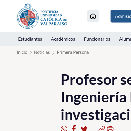
Click acá para ir directamente al contenido
Admisi
Estudiantes
Académicos
Funcionarios
Alum
Inicio
Noticias
Primera Persona
Profesor se
Ingeniería
investigac