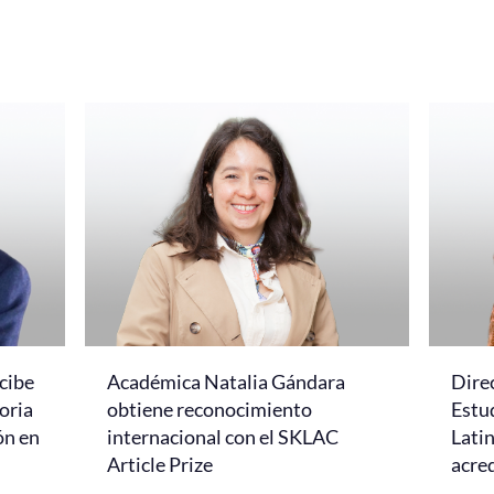
cibe
Académica Natalia Gándara
Dire
oria
obtiene reconocimiento
Estud
ón en
internacional con el SKLAC
Lati
Article Prize
acred