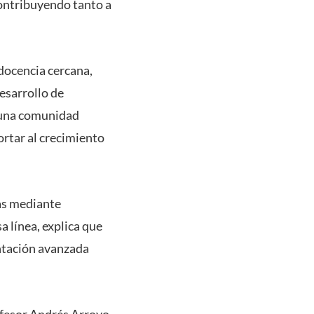
ontribuyendo tanto a
 docencia cercana,
desarrollo de
a una comunidad
ortar al crecimiento
mas mediante
a línea, explica que
entación avanzada
ofesor Andrés Arroyo