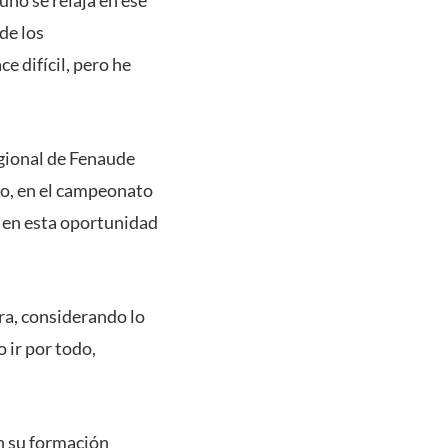
de los
e difícil, pero he
egional de Fenaude
ego, en el campeonato
n en esta oportunidad
ra, considerando lo
 ir por todo,
n su formación