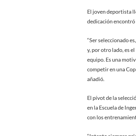
El joven deportista l
dedicación encontró 
“Ser seleccionado es,
y, por otro lado, es e
equipo. Es una motiva
competir en una Copa
añadió.
El pívot de la selecc
en la Escuela de Ing
con los entrenamient
“Intento siempre prio