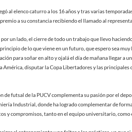
legó al elenco caturro a los 16 años y tras varias temporada
premio a su constancia recibiendo el llamado al representat
 por un lado, el cierre de todo un trabajo que llevo hacien
l principio de lo que viene en un futuro, que espero sea muy 
ción para soñar en alto y ojalá el día de mañana llegar a un
 América, disputar la Copa Libertadores y las principales 
ión de futsal de la PUCV complementa su pasión por el depo
eniería Industrial, donde ha logrado complementar de forma
os y compromisos, tanto en el equipo universitario, como
rizar el entrenamiento y no faltar a las prácticas, ya que si