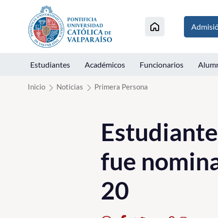
Click acá para ir directamente al contenido
Admisi
Estudiantes
Académicos
Funcionarios
Alum
Inicio
Noticias
Primera Persona
Estudiante 
fue nomina
20