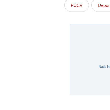
PUCV
Depor
Nada in