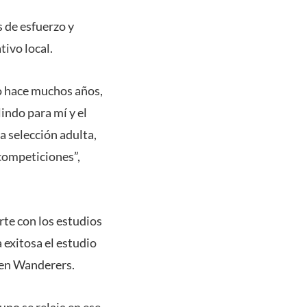
s de esfuerzo y
ivo local.
do hace muchos años,
lindo para mí y el
a selección adulta,
competiciones”,
rte con los estudios
 exitosa el estudio
 en Wanderers.
 uno se relaja en ese