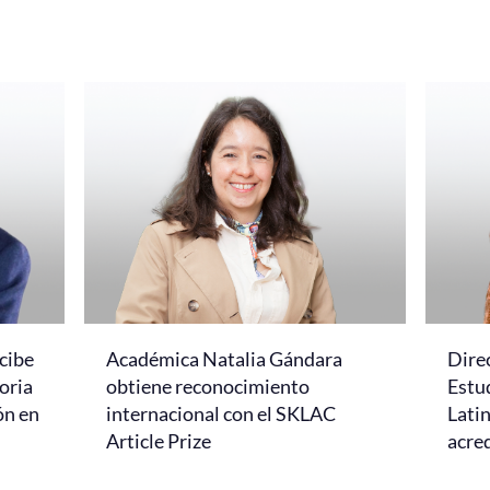
cibe
Académica Natalia Gándara
Dire
oria
obtiene reconocimiento
Estud
ón en
internacional con el SKLAC
Lati
Article Prize
acred