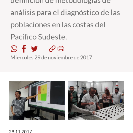
definición de metodologías de
análisis para el diagnóstico de las
Estudiantes
poblaciones en las costas del
Académicos
Pacífico Sudeste.
Funcionarios
Alumni
Miercoles 29 de noviembre de 2017
English
29.11.2017