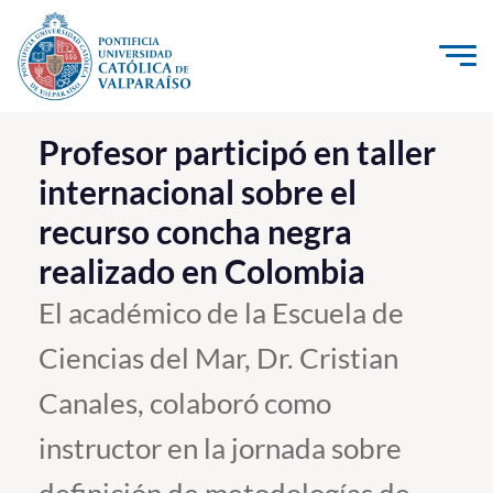
Click acá para ir directamente al contenido
La Universidad
Profesor participó en taller
internacional sobre el
Investigación, Creación e Innovación
recurso concha negra
PUCV Internacional
realizado en Colombia
Vinculación con el Medio
El académico de la Escuela de
Admisión
Ciencias del Mar, Dr. Cristian
Pregrado
Canales, colaboró como
Postgrado
instructor en la jornada sobre
Formación Continua