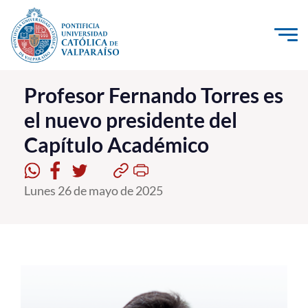
Click acá para ir directamente al contenido
La Universidad
Profesor Fernando Torres es
el nuevo presidente del
Investigación, Creación e Innovación
Capítulo Académico
PUCV Internacional
Vinculación con el Medio
Lunes 26 de mayo de 2025
Admisión
Pregrado
Postgrado
Formación Continua