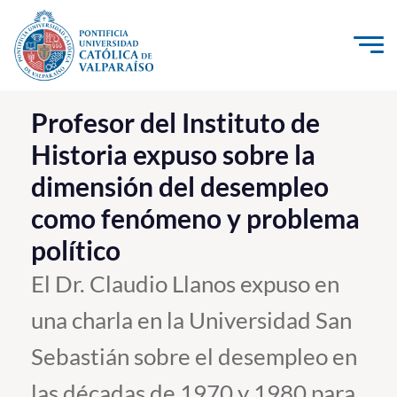
Click acá para ir directamente al contenido
La Universidad
Profesor del Instituto de
Historia expuso sobre la
Investigación, Creación e Innovación
dimensión del desempleo
PUCV Internacional
como fenómeno y problema
Vinculación con el Medio
político
Admisión
El Dr. Claudio Llanos expuso en
una charla en la Universidad San
Pregrado
Sebastián sobre el desempleo en
Postgrado
Formación Continua
las décadas de 1970 y 1980 para