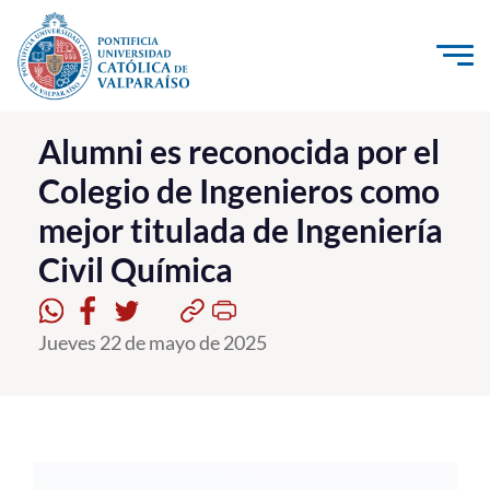
Click acá para ir directamente al contenido
La Universidad
Alumni es reconocida por el
Colegio de Ingenieros como
Investigación, Creación e Innovación
mejor titulada de Ingeniería
PUCV Internacional
Civil Química
Vinculación con el Medio
Admisión
Jueves 22 de mayo de 2025
Pregrado
Postgrado
Formación Continua