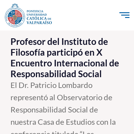
Click acá para ir directamente al contenido
La Universidad
Profesor del Instituto de
Filosofía participó en X
Investigación, Creación e Innovación
Encuentro Internacional de
PUCV Internacional
Responsabilidad Social
Vinculación con el Medio
El Dr. Patricio Lombardo
Admisión
representó al Observatorio de
Pregrado
Responsabilidad Social de
Postgrado
nuestra Casa de Estudios con la
Formación Continua